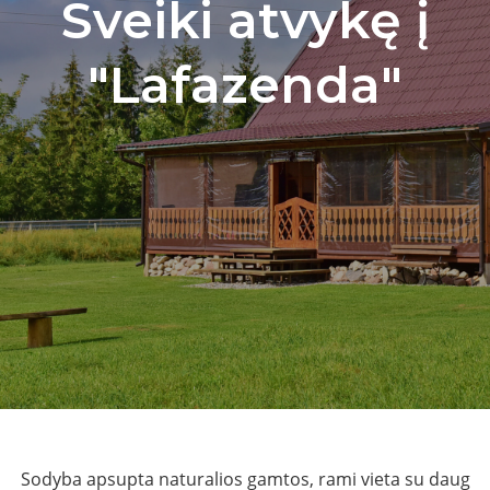
Sveiki atvykę į
"Lafazenda"
Sodyba apsupta naturalios gamtos, rami vieta su daug