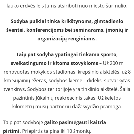
lauko erdvės leis Jums atsiriboti nuo miesto šurmulio.
Sodyba puikiai tinka krikštynoms, gimtadienio
šventei, konferencijoms bei seminarams, įmonių ir
organizacijų renginiams.
Taip pat sodyba ypatingai tinkama sporto,
sveikatingumo ir kitoms stovykloms
– Už 200 m
renovuotas mokyklos stadionas, krepšinio aišktelės, už 8
km Sujainių ežeras, sodybos kieme – didelis, sutvarkytas
tvenkinys. Sodybos teritorijoje yra tinklinio aikštelė. Šalia
pažintinis Jūkainių
reakreacinis takas.
Už keletos
kilometrų mūsų partnerių dažasvydžio pramoga.
Taip pat sodyboje
galite pasimėgauti kaitria
pirtimi.
Priepirtis talpina iki 10 žmonių.