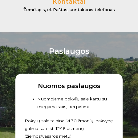
Kontaktai
Žemėlapis, el. Paštas, kontaktinis telefonas
Paslaugos
Nuomos paslaugos
Nuomojame pokylių salę kartu su
miegamaisiais, bei pirtimi.
Pokylių salė talpina iki 30 žmonių, nakvynę
galima suteikti 12/18 asmenų.
(žiemos/vasaros metu)