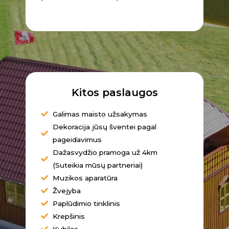
Kitos paslaugos
Galimas maisto užsakymas
Dekoracija jūsų šventei pagal
pageidavimus
Dažasvydžio pramoga už 4km
(Suteikia mūsų partneriai)
Muzikos aparatūra
Žvejyba
Paplūdimio tinklinis
Krepšinis
Kubilas