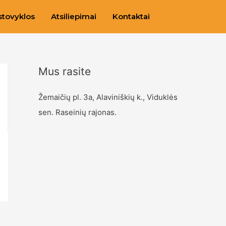
stovyklos
Atsiliepimai
Kontaktai
Mus rasite
Žemaičių pl. 3a, Alaviniškių k., Viduklės
sen. Raseinių rajonas.