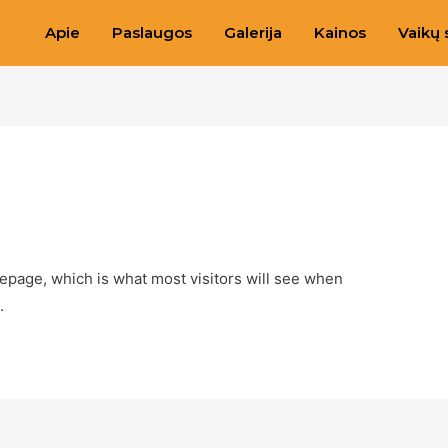
Apie
Paslaugos
Galerija
Kainos
Vaikų 
epage, which is what most visitors will see when
.